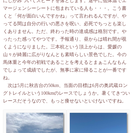
にしがみついてスピードを落とします。途中に低体温でエ
マージェンシーシートに包まれている人も・・・。こう書
くと「何が面白いんですかね」って言われるんですが、や
ってる間は自分の行いの悪さを呪い、必死でちっとも楽し
くありません。ただ、終わった時の達成感は格別です。や
ったった感ってやつです。予報通り、昼からは晴れ間が覗
くようになりました。三本杭という頂上からは、愛媛の
山々が綺麗に広がりなんとも素晴らしい景色でした。今の
馬体重と今年の初戦であることを考えるとまぁこんなもん
でしょって成績でしたが、無事に家に帰ることが一番です
ね。
次は5月に秋吉台の50km、当面の目標は6月の奥武蔵ロン
グトレイルという100kmのレースでしょうか。暑くてきつい
レースだそうなので、もっと痩せないといけないですね。