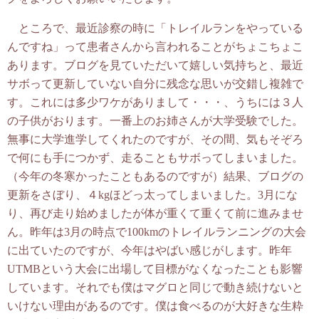
ところで、最近診察の時に「トレイルランをやっている
んですね」って患者さんから言われることがちょこちょこ
あります。ブログを見ていただいて嬉しい気持ちと、最近
サボって更新していない自分に残念な思いが交錯し複雑で
す。これには多少ワケがありまして・・・、うちには３人
の子供がおります。一番上のお姉さんが大学受験でした。
無事に大学進学してくれたのですが、その間、気もそぞろ
で何にも手につかず、走ることもサボってしまいました。
（今年の冬寒かったこともあるのですが）結果、ブログの
更新をさぼり、４kgほどっ太ってしまいました。3月にな
り、再び走り始めましたが体が重くて重くて前に進みませ
ん。昨年は3月の時点で100kmのトレイルランニングの大会
に出ていたのですが、今年はやばい感じがします。昨年
UTMBという大会に出場して目標がなくなったことも影響
しています。それでも僕はマグロと同じで動き続けないと
いけない理由があるのです。僕は食べるのが大好きな生粋