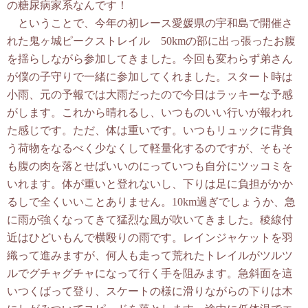
の糖尿病家系なんです！
ということで、今年の初レース愛媛県の宇和島で開催さ
れた鬼ヶ城ピークストレイル 50kmの部に出っ張ったお腹
を揺らしながら参加してきました。今回も変わらず弟さん
が僕の子守りで一緒に参加してくれました。スタート時は
小雨、元の予報では大雨だったので今日はラッキーな予感
がします。これから晴れるし、いつものいい行いが報われ
た感じです。ただ、体は重いです。いつもリュックに背負
う荷物をなるべく少なくして軽量化するのですが、そもそ
も腹の肉を落とせばいいのにっていつも自分にツッコミを
いれます。体が重いと登れないし、下りは足に負担がかか
るしで全くいいことありません。10km過ぎでしょうか、急
に雨が強くなってきて猛烈な風が吹いてきました。稜線付
近はひどいもんで横殴りの雨です。レインジャケットを羽
織って進みますが、何人も走って荒れたトレイルがツルツ
ルでグチャグチャになって行く手を阻みます。急斜面を這
いつくばって登り、スケートの様に滑りながらの下りは木