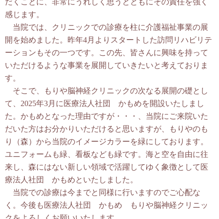
だくことに、非常にうれしく思うとともにその責任を強く
感じます。
当院では、クリニックでの診療を柱に介護福祉事業の展
開を始めました。昨年4月よりスタートした訪問リハビリテ
ーションもその一つです。この先、皆さんに興味を持って
いただけるような事業を展開していきたいと考えておりま
す。
そこで、もりや脳神経クリニックの次なる展開の礎とし
て、2025年3月に医療法人社団 かもめを開設いたしまし
た。かもめとなった理由ですが・・・、当院にご来院いた
だいた方はお分かりいただけると思いますが、もりやのも
り（森）から当院のイメージカラーを緑にしております。
ユニフォームも緑、看板なども緑です。海と空を自由に往
来し、森にはない新しい領域で活躍してゆく象徴として医
療法人社団 かもめといたしました。
当院での診療は今までと同様に行いますのでご心配な
く。今後も医療法人社団 かもめ もりや脳神経クリニッ
クをよろしくお願いいたします。