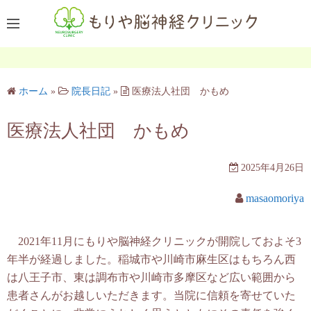
コ
ン
テ
ン
ツ
ホーム
»
院長日記
»
医療法人社団 かもめ
へ
ス
医療法人社団 かもめ
キ
ッ
2025年4月26日
プ
masaomoriya
2021年11月にもりや脳神経クリニックが開院しておよそ3
年半が経過しました。稲城市や川崎市麻生区はもちろん西
は八王子市、東は調布市や川崎市多摩区など広い範囲から
患者さんがお越しいただきます。当院に信頼を寄せていた