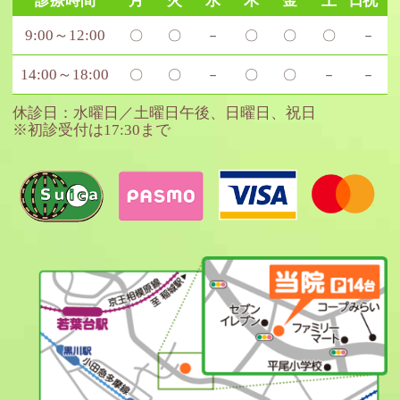
診療時間
月
火
水
木
金
土
日祝
9:00～12:00
〇
〇
－
〇
〇
〇
－
14:00～18:00
〇
〇
－
〇
〇
－
－
休診日：水曜日／土曜日午後、日曜日、祝日
※初診受付は17:30まで