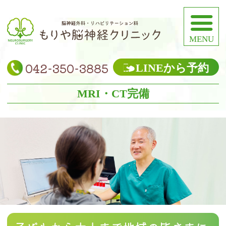
稲
042-350-3885
LINEから予約
MRI・CT完備