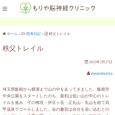
コ
ン
テ
ン
ツ
ホーム
»
院長日記
»
秩父トレイル
へ
ス
秩父トレイル
キ
ッ
2022年3月27日
プ
masaomoriya
埼玉県飯能から横瀬まで山の中を走ってきました。飯能市
中央公園をスタートしたのち、最初は低い山が中心のトレ
イルを進み、子の権現・伊豆ヶ岳・正丸山・丸山を経て武
甲温泉でゴールしました。会の趣旨は自分を追い込むとの