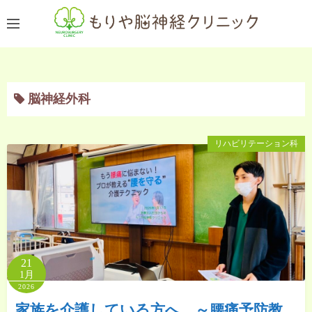
コ
ン
テ
ン
ツ
脳神経外科
へ
ス
キ
リハビリテーション科
ッ
プ
21
1月
2026
家族を介護している方へ ～腰痛予防教